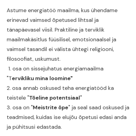
Astume energiatöö maailma, kus ühendame
erinevad vaimsed õpetused lihtsal ja
tänapäevasel viisil. Praktiline ja terviklik
maailmakäsitlus füüsilisel, emotsionaalsel ja
vaimsel tasandil ei välista ühtegi religiooni,
filosoofiat, uskumust.
1. osa on sissejuhatus energiamaailma
"T
ervikliku mina loomine"
2. osa annab oskused teha energiatööd ka
teistele "
Tõeline potentsiaal
"
3. osa on "
Meistrite õpe
" ja seal saad oskused ja
teadmised, kuidas ise elujõu õpetusi edasi anda
ja pühitsusi edastada.