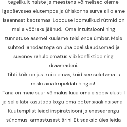
tegelikult naiste ja meestena võimelised oleme.
Igapäevases elutempos ja ühiskonna surve all oleme
iseennast kaotamas. Looduse loomulikud rütmid on
meile võõraks jäänud. Oma intuitsiooni ning
tunnetuse asemel kuulame teisi enda ümber. Meie
suhted lähedastega on üha pealiskaudsemad ja
süvenev rahulolematus viib konfliktide ning
draamadeni.
Tihti kõik on justkui olemas, kuid see seletamatu
miski aina kripeldab hinges!
Täna on meie suur võimalus luua omale sobiv elustiil
ja selle läbi kasutada kogu oma potensiaali naisena.
Kuutemplist leiad inspiratsiooni ja enesearengu
sündmusi armastusest ärini. Et saaksid üles leida