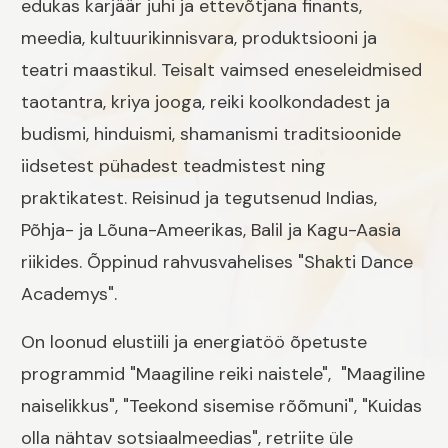
edukas karjäär juhi ja ettevõtjana finants,
meedia, kultuurikinnisvara, produktsiooni ja
teatri maastikul. Teisalt vaimsed eneseleidmised
taotantra, kriya jooga, reiki koolkondadest ja
budismi, hinduismi, shamanismi traditsioonide
iidsetest pühadest teadmistest ning
praktikatest. Reisinud ja tegutsenud Indias,
Põhja- ja Lõuna-Ameerikas, Balil ja Kagu-Aasia
riikides. Õppinud rahvusvahelises "Shakti Dance
Academys".
On loonud elustiili ja energiatöö õpetuste
programmid "Maagiline reiki naistele", "Maagiline
naiselikkus", "Teekond sisemise rõõmuni", "Kuidas
olla nähtav sotsiaalmeedias", retriite üle