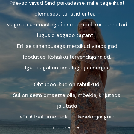
Päevad viivad Sind paikadesse, mille tegelikust
olemusest turistid ei tea -
valgete sammastega iidne tempel, kus tunnetad
lugusid aegade tagant.
Erilise tähendusega metsikud väepaigad
looduses. Kohaliku tervendaja rajad.
Igal paigal on oma lugu ja energia.
Õhtupoolikud on rahulikud.
Sul on aega omaette olla, mõelda, kirjutada,
jalutada
või lihtsalt imetleda päikeseloojanguid
mererannal.