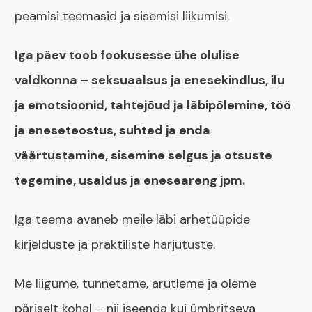
peamisi teemasid ja sisemisi liikumisi.
Iga päev toob fookusesse ühe olulise
valdkonna – seksuaalsus ja enesekindlus, ilu
ja emotsioonid, tahtejõud ja läbipõlemine, töö
ja eneseteostus, suhted ja enda
väärtustamine, sisemine selgus ja otsuste
tegemine, usaldus ja eneseareng jpm.
Iga teema avaneb meile läbi arhetüüpide
kirjelduste ja praktiliste harjutuste.
Me liigume, tunnetame, arutleme ja oleme
päriselt kohal – nii iseenda kui ümbritseva