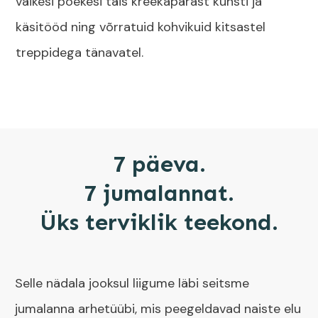
väikesi poekesi täis kreekapärast kunsti ja
käsitööd ning võrratuid kohvikuid kitsastel
treppidega tänavatel.
7 päeva.
7 jumalannat.
Üks terviklik teekond.
Selle nädala jooksul liigume läbi seitsme
jumalanna arhetüübi, mis peegeldavad naiste elu