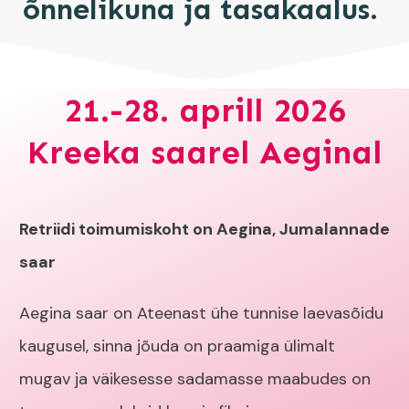
õnnelikuna ja tasakaalus.
21.-28. aprill 2026
Kreeka saarel Aeginal
Retriidi toimumiskoht on Aegina, Jumalannade
saar
Aegina saar on Ateenast ühe tunnise laevasõidu
kaugusel, sinna jõuda on praamiga ülimalt
mugav ja väikesesse sadamasse maabudes on