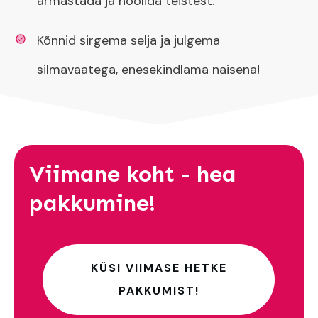
armastada ja hoolida teistest.
Kõnnid sirgema selja ja julgema
silmavaatega, enesekindlama naisena!
Viimane koht - hea
pakkumine!
KÜSI VIIMASE HETKE
PAKKUMIST!