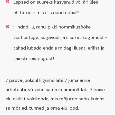
Lapsed on suureks kasvanud või äri üles
ehitatud - mis siis nüüd edasi?
Hindad ilu, rahu, pikki hommikusööke
vestlustega, sügavust ja sisukat kogemust -
tahad lubada endale midagi ilusat, erilist ja
täiesti teistsugust!
7 päeva jooksul liigume läbi 7 jumalanna
arhetüübi, võtame samm-sammult läbi 7 naise
elu olulist valdkonda, mis mõjutab seda, kuidas
sa mõtled, tunned ja oma elu lood.