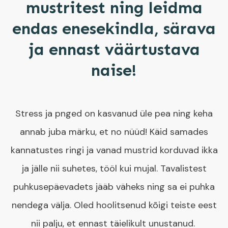
mustritest ning leidma
endas enesekindla, särava
ja ennast väärtustava
naise!
Stress ja pnged on kasvanud üle pea ning keha
annab juba märku, et no nüüd! Käid samades
kannatustes ringi ja vanad mustrid korduvad ikka
ja jälle nii suhetes, tööl kui mujal. Tavalistest
puhkusepäevadets jääb väheks ning sa ei puhka
nendega välja. Oled hoolitsenud kõigi teiste eest
nii palju, et ennast täielikult unustanud.