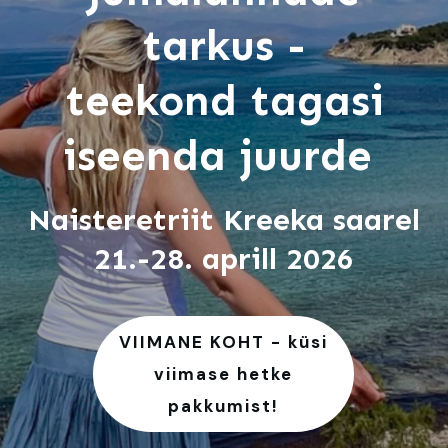
tarkus -
teekond tagasi
iseenda juurde
Naisteretriit Kreeka saarel
21.-28. aprill 2026
VIIMANE KOHT - küsi
viimase hetke
pakkumist!