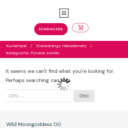
SÜNDMUSED
Kuutempel
/
Enesearengu Hekademeia
/
Kategooria: Punane oonüks
It seems we can't find what you're looking for.
Perhaps searching can help.
Otsi:
Wild Moongoddess OÜ