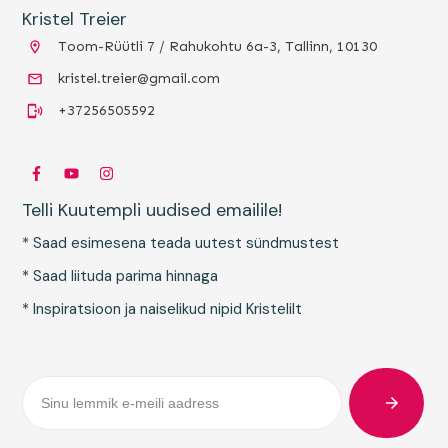
Kristel Treier
Toom-Rüütli 7 / Rahukohtu 6a-3, Tallinn, 10130
kristel.treier@gmail.com
+37256505592
Telli Kuutempli uudised emailile!
* Saad esimesena teada uutest sündmustest
* Saad liituda parima hinnaga
* Inspiratsioon ja naiselikud nipid Kristelilt