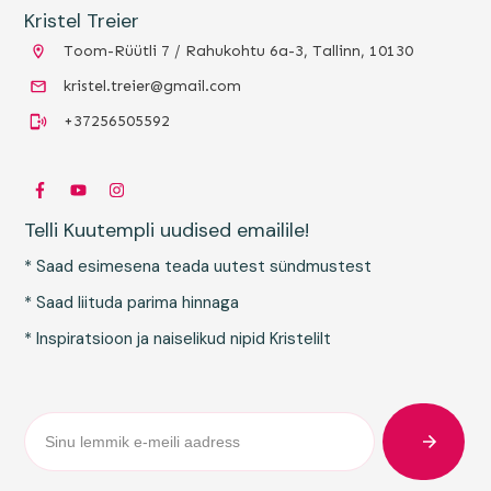
Kristel Treier
Toom-Rüütli 7 / Rahukohtu 6a-3, Tallinn, 10130
kristel.treier@gmail.com
+37256505592
Telli Kuutempli uudised emailile!
* Saad esimesena teada uutest sündmustest
* Saad liituda parima hinnaga
* Inspiratsioon ja naiselikud nipid Kristelilt