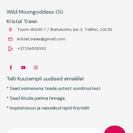
Wild Moongoddess OÜ
Kristel Treier
Toom-Rüütli 7 / Rahukohtu 6a-3, Tallinn, 10130
kristel.treier@gmail.com
+37256505592
Telli Kuutempli uudised emailile!
* Saad esimesena teada uutest sündmustest
* Saad liituda parima hinnaga
* Inspiratsioon ja naiselikud nipid Kristelilt