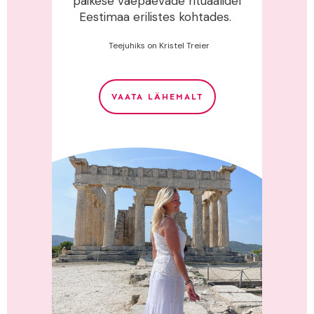
päikese väepäevade rituaalidel
Eestimaa erilistes kohtades.
Teejuhiks on Kristel Treier
VAATA LÄHEMALT