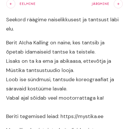
EELMINE
JÄRGMINE
Seekord räägime naiselikkusest ja tantsust läbi
elu.
Berit AIcha Kalling on naine, kes tantsib ja
õpetab idamaiseid tantse ka teistele.
Lisaks on ta ka ema ja abikaasa, ettevõtja ja
Müstika tantsustuudio looja.
Loob ise sündmusi, tantsude koreograafiat ja
säravaid kostüüme lavale.
Vabal ajal sõidab veel mootorrattaga ka!
Beriti tegemised leiad:
https://mystika.ee