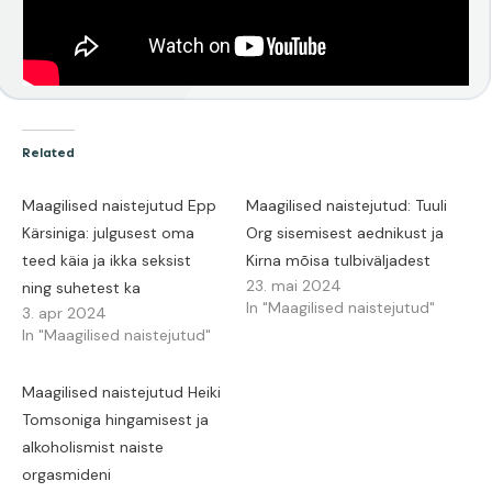
Related
Maagilised naistejutud Epp
Maagilised naistejutud: Tuuli
Kärsiniga: julgusest oma
Org sisemisest aednikust ja
teed käia ja ikka seksist
Kirna mõisa tulbiväljadest
23. mai 2024
ning suhetest ka
In "Maagilised naistejutud"
3. apr 2024
In "Maagilised naistejutud"
Maagilised naistejutud Heiki
Tomsoniga hingamisest ja
alkoholismist naiste
orgasmideni