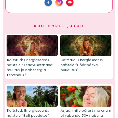
KUUTEMPLI JUTUD
Kaitstud: Energiaseanss
Kaitstud: Energiaseanss
naistele “Teadvusetasandi
naistele “Pööripäeva
muutus ja naisenergia
puudutus”
tervendus “
Kaitstud: Energiaseanss
Asjad, mille pärast ma enam
naistele “Bali puudutus”
ei vabanda 50+ naisena