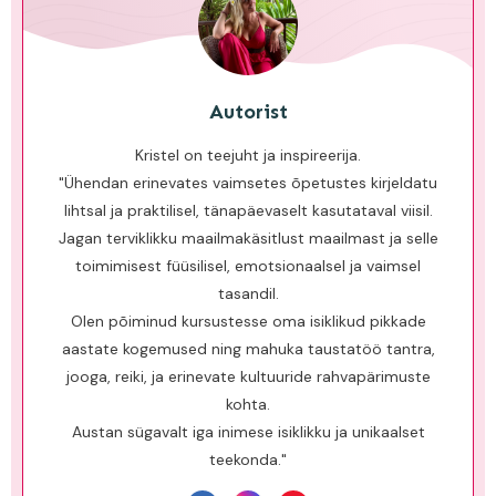
Autorist
Kristel on teejuht ja inspireerija.
"Ühendan erinevates vaimsetes õpetustes kirjeldatu
lihtsal ja praktilisel, tänapäevaselt kasutataval viisil.
Jagan terviklikku maailmakäsitlust maailmast ja selle
toimimisest füüsilisel, emotsionaalsel ja vaimsel
tasandil.
Olen põiminud kursustesse oma isiklikud pikkade
aastate koge​​​​mused ning mahuka taustatöö tantra,
jooga, reiki, ja erinevate kultuuride rahvapärimuste
kohta.
Austan sügavalt iga inimese isiklikku ja unikaalset
teekonda."