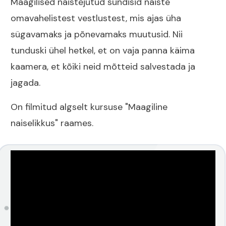
Maagilised naistejutud sündisid naiste
omavahelistest vestlustest, mis ajas üha
sügavamaks ja põnevamaks muutusid. Nii
tunduski ühel hetkel, et on vaja panna käima
kaamera, et kõiki neid mõtteid salvestada ja
jagada.
On filmitud algselt kursuse "Maagiline
naiselikkus" raames.