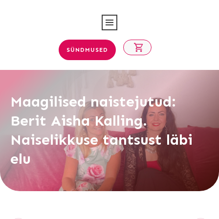
SÜNDMUSED
Maagilised naistejutud:
Berit Aisha Kalling.
Naiselikkuse tantsust läbi
elu