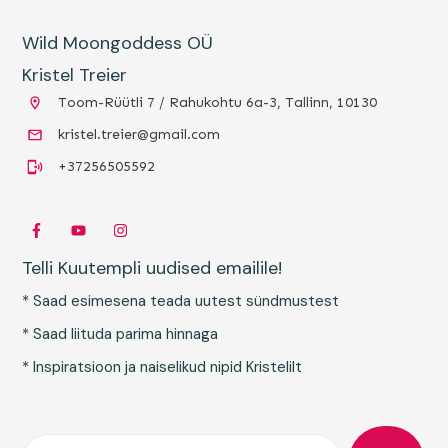
Wild Moongoddess OÜ
Kristel Treier
Toom-Rüütli 7 / Rahukohtu 6a-3, Tallinn, 10130
kristel.treier@gmail.com
+37256505592
Telli Kuutempli uudised emailile!
* Saad esimesena teada uutest sündmustest
* Saad liituda parima hinnaga
* Inspiratsioon ja naiselikud nipid Kristelilt