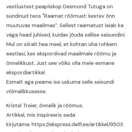
vestlustest peapiiskop Desmond Tutuga on
sündinud teos "Raamat rõõmust: kestev õnn
muutuvas maailmas”. Sellest raamatust leiab ka
väga head juhised, kuidas jõuda sellise seisundini.
Mul on siiralt hea meel, et kohtan üha rohkem
eestlasi, kes ekspordivad maailmale rõõmu ja
õnnelikkust. Just see võiks olla meie esmane
ekspordiartikkel.
Esmalt aga peame ise uskuma selle seisundi
võimalikkusesse.
Kristel Treier
, õnnelik ja rõõmus.
Artikkel, mis inspireeris seda
kirjutama:
https://ekspress.delfi.ee/artikkel/9503