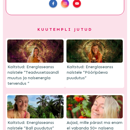
KUUTEMPLI JUTUD
Kaitstud: Energiaseanss
Kaitstud: Energiaseanss
naistele “Teadvusetasandi
naistele “Pööripäeva
muutus ja naisenergia
puudutus”
tervendus “
Kaitstud: Energiaseanss
Asjad, mille pärast ma enam
naistele “Bali puudutus”
ei vabanda 50+ naisena