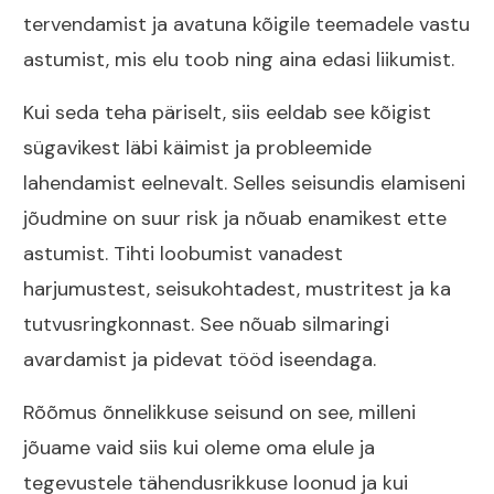
tervendamist ja avatuna kõigile teemadele vastu
astumist, mis elu toob ning aina edasi liikumist.
Kui seda teha päriselt, siis eeldab see kõigist
sügavikest läbi käimist ja probleemide
lahendamist eelnevalt. Selles seisundis elamiseni
jõudmine on suur risk ja nõuab enamikest ette
astumist. Tihti loobumist vanadest
harjumustest, seisukohtadest, mustritest ja ka
tutvusringkonnast. See nõuab silmaringi
avardamist ja pidevat tööd iseendaga.
Rõõmus õnnelikkuse seisund on see, milleni
jõuame vaid siis kui oleme oma elule ja
tegevustele tähendusrikkuse loonud ja kui