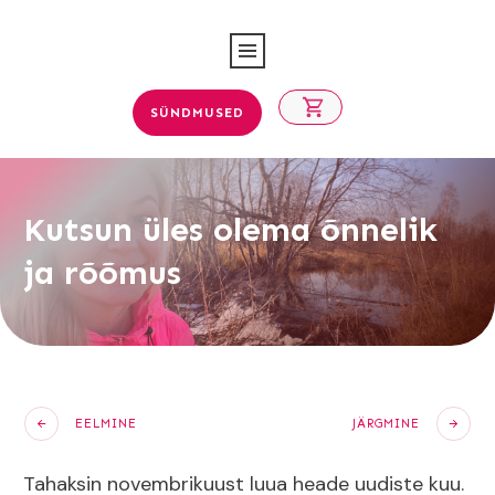
SÜNDMUSED
Kutsun üles olema õnnelik
ja rõõmus
EELMINE
JÄRGMINE
Tahaksin novembrikuust luua heade uudiste kuu.