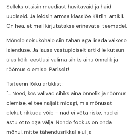
Selleks otsisin meediast huvitavaid ja häid
uudiseid. Ja leidsin armsa klassiõe Kätlini artikli.
On hea, et meil kirjutatakse erinevatel teemadel.
Mõnele seisukohale siin tahan aga lisada väikese
laienduse. Ja lausa vastupidiselt artiklile kutsun
üles kõiki eestlasi valima sihiks aina õnnelik ja
rõõmus olemise! Päriselt!
Tsiteerin lõiku artiklist:
"... Need, kes valivad sihiks aina õnnelik ja rõõmus
olemise, ei tee naljalt midagi, mis mõnusat
olekut rikkuda võib – nad ei võta riske, nad ei
astu ette ega välja. Nende fookus on enda
mõnul, mitte tähendusrikkal elul ja