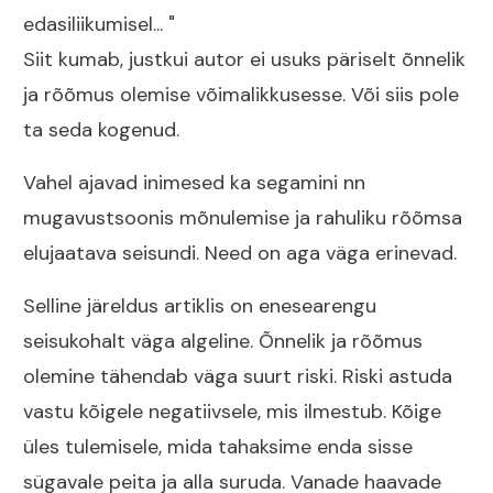
edasiliikumisel... "
Siit kumab, justkui autor ei usuks päriselt õnnelik
ja rõõmus olemise võimalikkusesse. Või siis pole
ta seda kogenud.
Vahel ajavad inimesed ka segamini nn
mugavustsoonis mõnulemise ja rahuliku rõõmsa
elujaatava seisundi. Need on aga väga erinevad.
Selline järeldus artiklis on enesearengu
seisukohalt väga algeline. Õnnelik ja rõõmus
olemine tähendab väga suurt riski. Riski astuda
vastu kõigele negatiivsele, mis ilmestub. Kõige
üles tulemisele, mida tahaksime enda sisse
sügavale peita ja alla suruda. Vanade haavade