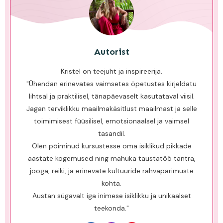
Autorist
Kristel on teejuht ja inspireerija.
"Ühendan erinevates vaimsetes õpetustes kirjeldatu
lihtsal ja praktilisel, tänapäevaselt kasutataval viisil.
Jagan terviklikku maailmakäsitlust maailmast ja selle
toimimisest füüsilisel, emotsionaalsel ja vaimsel
tasandil.
Olen põiminud kursustesse oma isiklikud pikkade
aastate koge​​​​mused ning mahuka taustatöö tantra,
jooga, reiki, ja erinevate kultuuride rahvapärimuste
kohta.
Austan sügavalt iga inimese isiklikku ja unikaalset
teekonda."