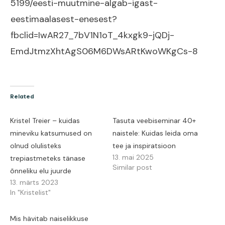
5199/eesti-muutmine-algab-igast-
eestimaalasest-enesest?
fbclid=IwAR27_7bV1N1oT_4kxgk9-jQDj-
EmdJtmzXhtAgS06M6DWsARtKwoWKgCs-8
Related
Kristel Treier – kuidas
Tasuta veebiseminar 40+
mineviku katsumused on
naistele: Kuidas leida oma
olnud olulisteks
tee ja inspiratsioon
13. mai 2025
trepiastmeteks tänase
Similar post
õnneliku elu juurde
13. märts 2023
In "Kristelist"
Mis hävitab naiselikkuse