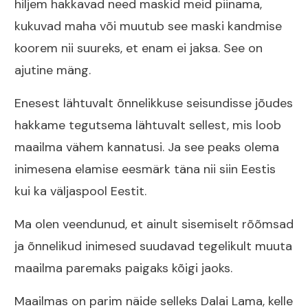
hiljem hakkavad need maskid meid piinama,
kukuvad maha või muutub see maski kandmise
koorem nii suureks, et enam ei jaksa. See on
ajutine mäng.
Enesest lähtuvalt õnnelikkuse seisundisse jõudes
hakkame tegutsema lähtuvalt sellest, mis loob
maailma vähem kannatusi. Ja see peaks olema
inimesena elamise eesmärk täna nii siin Eestis
kui ka väljaspool Eestit.
Ma olen veendunud, et ainult sisemiselt rõõmsad
ja õnnelikud inimesed suudavad tegelikult muuta
maailma paremaks paigaks kõigi jaoks.
Maailmas on parim näide selleks Dalai Lama, kelle