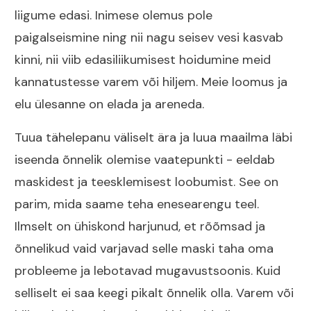
liigume edasi. Inimese olemus pole
paigalseismine ning nii nagu seisev vesi kasvab
kinni, nii viib edasiliikumisest hoidumine meid
kannatustesse varem või hiljem. Meie loomus ja
elu ülesanne on elada ja areneda.
Tuua tähelepanu väliselt ära ja luua maailma läbi
iseenda õnnelik olemise vaatepunkti - eeldab
maskidest ja teesklemisest loobumist. See on
parim, mida saame teha enesearengu teel.
Ilmselt on ühiskond harjunud, et rõõmsad ja
õnnelikud vaid varjavad selle maski taha oma
probleeme ja lebotavad mugavustsoonis. Kuid
selliselt ei saa keegi pikalt õnnelik olla. Varem või