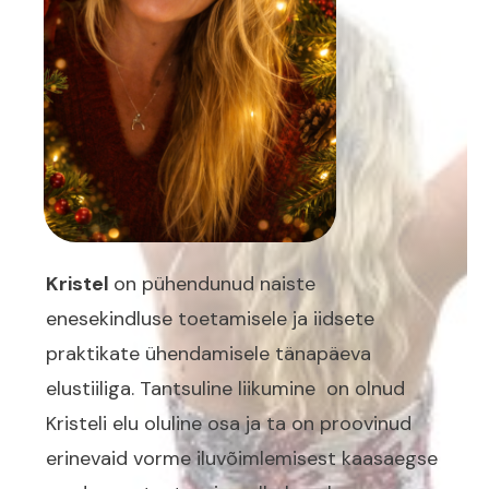
Kristel
on pühendunud naiste
enesekindluse toetamisele ja iidsete
praktikate ühendamisele tänapäeva
elustiiliga. Tantsuline liikumine on olnud
Kristeli elu oluline osa ja ta on proovinud
erinevaid vorme iluvõimlemisest kaasaegse