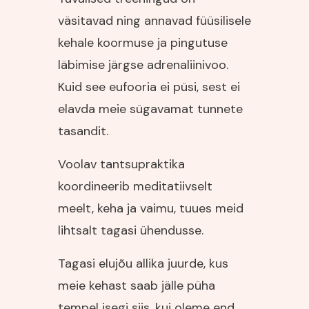
väsitavad ning annavad füüsilisele
kehale koormuse ja pingutuse
läbimise järgse adrenaliinivoo.
Kuid see eufooria ei püsi, sest ei
elavda meie sügavamat tunnete
tasandit.
Voolav tantsupraktika
koordineerib meditatiivselt
meelt, keha ja vaimu, tuues meid
lihtsalt tagasi ühendusse.
Tagasi elujõu allika juurde, kus
meie kehast saab jälle püha
tempel isegi siis, kui oleme end