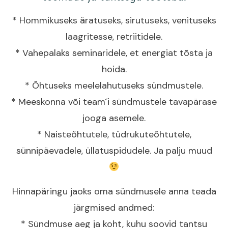
* Hommikuseks äratuseks, sirutuseks, venituseks
laagritesse, retriitidele.
* Vahepalaks seminaridele, et energiat tõsta ja
hoida.
* Õhtuseks meelelahutuseks sündmustele.
* Meeskonna või team´i sündmustele tavapärase
jooga asemele.
* Naisteõhtutele, tüdrukuteõhtutele,
sünnipäevadele, üllatuspidudele. Ja palju muud
Hinnapäringu jaoks oma sündmusele anna teada
järgmised andmed:
* Sündmuse aeg ja koht, kuhu soovid tantsu