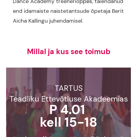
Dance Academy treeneriõppes, täiendanud
end idamaiste naistetantsude õpetaja Berit
Aicha Kallingu juhendamisel.
Millal ja kus see toimub
TARTUS
Teadliku Ettevõtluse Akadeemias
P 4.01
kell 15-18