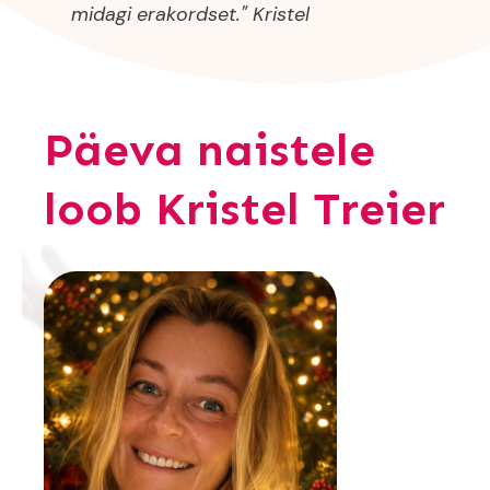
midagi erakordset." Kristel
Päeva naistele
loob Kristel Treier