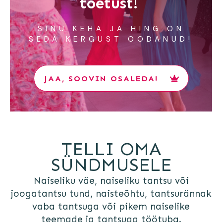
toetust!
SINU KEHA JA HING ON
SEDA KERGUST OODANUD!
JAA, SOOVIN OSALEDA!
TELLI OMA
SÜNDMUSELE
Naiseliku väe, naiseliku tantsu või
joogatantsu tund, naisteõhtu, tantsurännak
vaba tantsuga või pikem naiselike
teemade ja tantsuga töötuba.