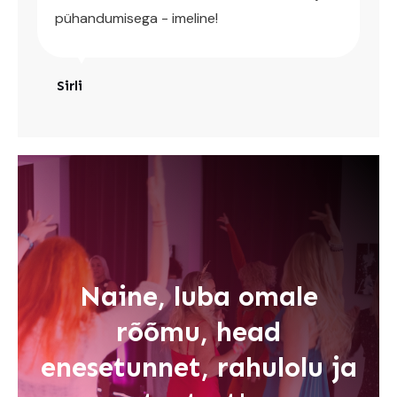
pühandumisega - imeline!
Sirli
Naine, luba omale
rõõmu, head
enesetunnet, rahulolu ja