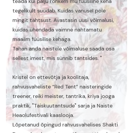
teada kui palju rohkem mu füüsiline keha
tegelikult suudab. Kuidas vanusel pole
mingit tähtsust. Avastasin uusi võimalusi,
kuidas ühendada vaimne nähtamatu
maailm füüsilise kehaga.
Tahan anda naistele võimaluse saada osa
sellest imest, mis sünnib tantsides. "
Kristel on ettevõtja ja koolitaja,
rahvusvaheliste “Red Tent” naisteringide
treener, reiki meister, tantrika, kriya jooga
praktik, "Täiskuutantsude" sarja ja Naiste
Heaolufestivali kaaslooja.
Lõpetanud õpingud rahvusvahelises Shakti