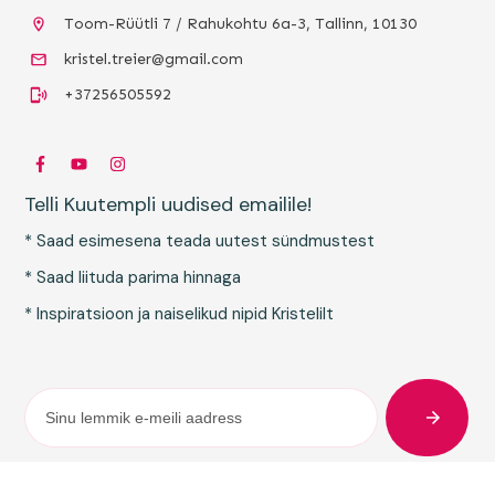
Toom-Rüütli 7 / Rahukohtu 6a-3, Tallinn, 10130
kristel.treier@gmail.com
+37256505592
Telli Kuutempli uudised emailile!
* Saad esimesena teada uutest sündmustest
* Saad liituda parima hinnaga
* Inspiratsioon ja naiselikud nipid Kristelilt
Müügitingimused ja isikuandmete töötlemine
,