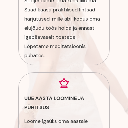
Soojendame oma keha liikuma.
Saad kaasa praktilised lihtsad
harjutused, mille abil kodus oma
elujõudu töös hoida ja ennast
igapäevaselt toetada.
Lõpetame meditatsioonis
puhates.
UUE AASTA LOOMINE JA
PÜHITSUS
Loome igaüks oma aastale