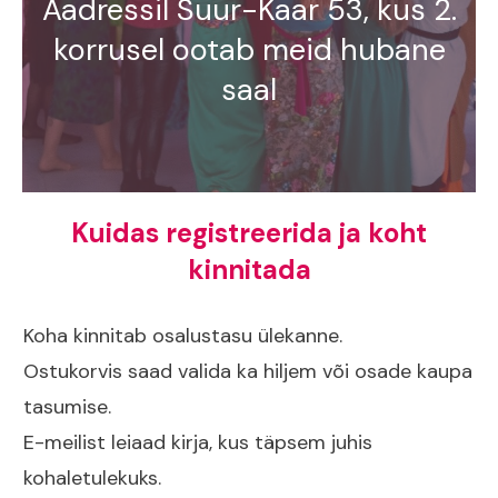
Aadressil Suur-Kaar 53, kus 2.
korrusel ootab meid hubane
saal
Kuidas registreerida ja koht
kinnitada
Koha kinnitab osalustasu ülekanne.
Ostukorvis saad valida ka hiljem või osade kaupa
tasumise.
E-meilist leiaad kirja, kus täpsem juhis
kohaletulekuks.