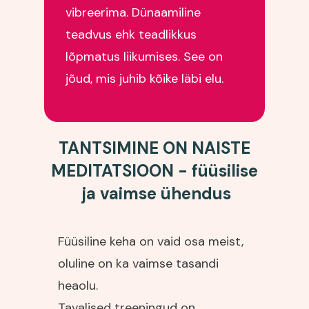
vibreerima. Dünaamiline
teadvus ehk teadlikkus
lõpmatus liikumises. See on
jõud, mis juhib kõike läbi elu.
TANTSIMINE ON NAISTE
MEDITATSIOON - füüsilise
ja vaimse ühendus
Füüsiline keha on vaid osa meist,
oluline on ka vaimse tasandi
heaolu.
Tavalised treeningud on