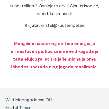
tundi tellida * Osalejate arv * Sinu erisoovid,
ideed, küsimused!
Kirjuta:
kristel@kuutempel.ee
Maagiline naistering on hea energia ja
armastuse spa, kus saame end koguda ja
täita elujõuga, et siis jälle minna ja oma
lähedasi toetada ning jagada maailmale.
Wild Moongoddess OÜ
Kristel Treier