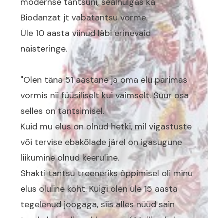
modernse tantsuni, sealhulgas ka
Biodanzat jt vabatantsu vorme.
Üle 10 aasta viinud läbi erinevaid
naisteringe.
"Olen täna 51 aastane ja oma elu parimas
vormis nii füüsiliselt kui vaimselt. Suur osa
selles on tantsimisel.
Kuid mu elus on olnud hetki, mil vigastuste
või tervise ebakõlade järel on igasugune
liikumine olnud keeruline.
Shakti tantsu treeneriks õppimisel oli minu
elus oluline koht. Kuigi olen üle 15 aasta
tegelenud joogaga, siis alles nüüd sain