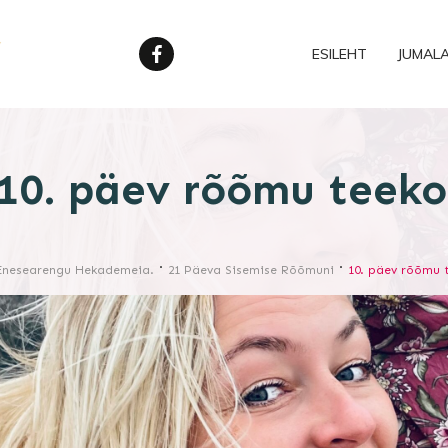
ESILEHT
JUMAL
10. päev rõõmu teeko
Enesearengu Hekademeia.
21 Päeva Sisemise Rõõmuni
10. päev rõõmu 