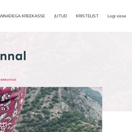
ANNADEGA KREEKASSE
JUTUD
KRISTELIST
Logi sisse
nnal
teekonnal