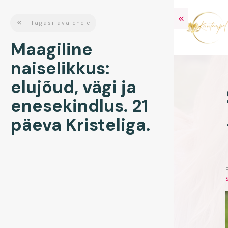
Tagasi avalehele
Maagiline
naiselikkus:
elujõud, vägi ja
enesekindlus. 21
päeva Kristeliga.