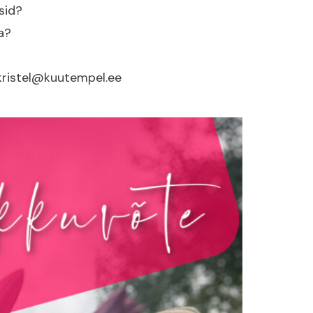
sid?
a?
e kristel@kuutempel.ee