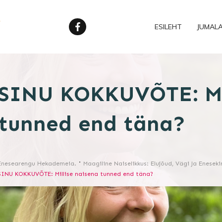
ESILEHT
JUMAL
SINU KOKKUVÕTE: Mil
tunned end täna?
Enesearengu Hekademeia.
Maagiline Naiselikkus: Elujõud, Vägi Ja Eneseki
SINU KOKKUVÕTE: Millise naisena tunned end täna?