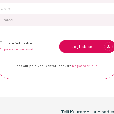
PAROOL
Jäta mind meelde
Logi sisse
Kui parool on ununenud
Kas sul pole veel kontot loodud?
Registreeri siin
Telli Kuutempli uudised em