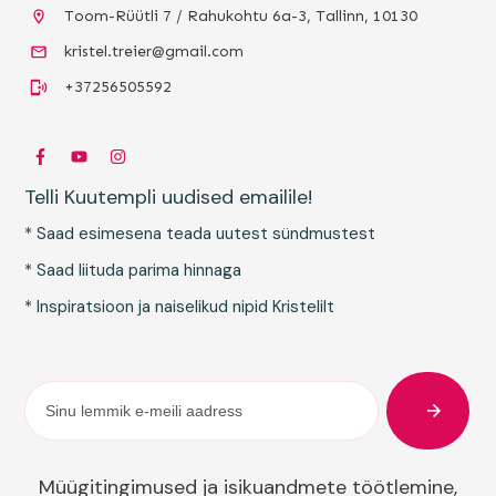
Toom-Rüütli 7 / Rahukohtu 6a-3, Tallinn, 10130
kristel.treier@gmail.com
+37256505592
Telli Kuutempli uudised emailile!
* Saad esimesena teada uutest sündmustest
* Saad liituda parima hinnaga
* Inspiratsioon ja naiselikud nipid Kristelilt
Müügitingimused ja isikuandmete töötlemine
,