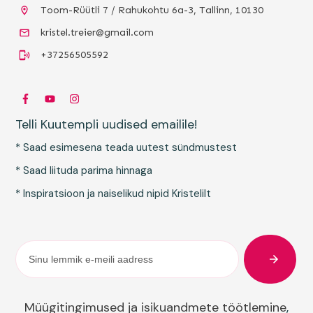
Toom-Rüütli 7 / Rahukohtu 6a-3, Tallinn, 10130
kristel.treier@gmail.com
+37256505592
Telli Kuutempli uudised emailile!
* Saad esimesena teada uutest sündmustest
* Saad liituda parima hinnaga
* Inspiratsioon ja naiselikud nipid Kristelilt
Müügitingimused ja isikuandmete töötlemine
,